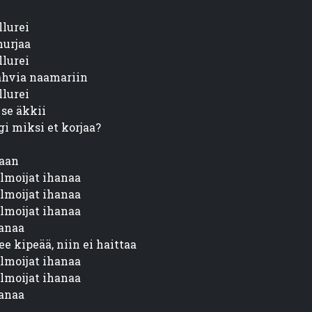
lurei

urjaa

lurei

ahvia naamariin

lurei

se äkkii

gi miksi et korjaa?
aan

lmoijat ihanaa

lmoijat ihanaa

lmoijat ihanaa

anaa

e kipeää, niin ei haittaa

lmoijat ihanaa

lmoijat ihanaa

anaa