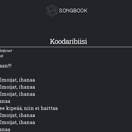
songbook
Koodaribiisi
leijonat
ti
an!!!
lmoijat, ihanaa

lmoijat, ihanaa

lmoijat, ihanaa

anaa

e kipeää, niin ei haittaa

lmoijat, ihanaa

lmoijat, ihanaa

anaa