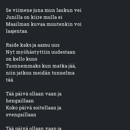
Se viimene juna mun laukun vei

Junilla on kiire mulla ei

Maailman kuvaa muutenkin voi

laajentaa.
Raide kaks ja aamu uus

Nyt myöhästyttiin uudestaan

on kello kuus

Tuonnemmaks kun matka jää,

niin jatkuu meidän tunnelma

tää.
Tää päivä ollaan vaan ja

hengaillaan

Koko päivä soitellaan ja

svengaillaan
Tää päivä ollaan vaan ja
