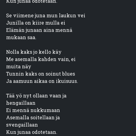
Kun junaa odotetaan.
Se viimene juna mun laukun vei

Junilla on kiire mulla ei

Elämän junaan aina mennä

mukaan saa.
Nolla kaks jo kello käy

Me asemalla kahden vain, ei

muita näy

Tunnin kaks on soinut blues

Ja aamuun aikaa on ikuisuus.
Tää yö nyt ollaan vaan ja

hengaillaan

Ei mennä nukkumaan

Asemalla soitellaan ja

svengaillaan

Kun junaa odotetaan.