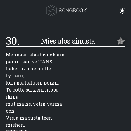
songbook
30.
Mies ulos sinusta
Mennään alas bisneksiin

päihittään se HANS.

Lähettikö ne mulle

tyttärii,

kun mä halusin poikii.

Te ootte surkein nippu

ikinä

mut mä helvetin varma

oon.

Vielä mä susta teen

miehen.
