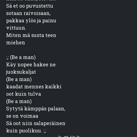
Sä et oo puvustettu

sotaan raivoisaan,

pakkaa ylös ja painu

vittuun.

Miten mä susta teen

miehen
:,: (Be a man)

Käy nopee hakee ne

juoksukaljat

(Be a man)

kaadat mennes kaikki

oot kuin tulva

(Be a man)

Sytytä kämppäs palaan,

se on voimaa

Sä oot niin salaperäinen

kuin puolikuu. :,: