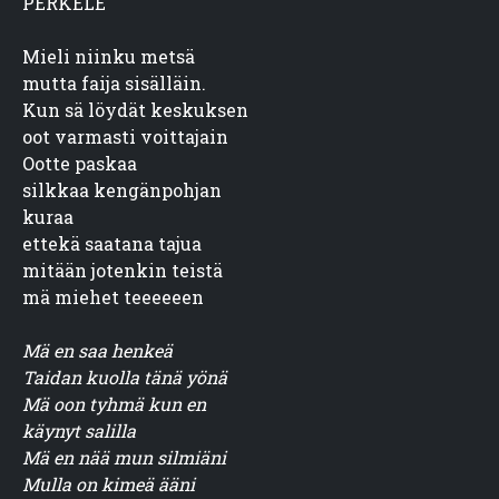
PERKELE
Mieli niinku metsä

mutta faija sisälläin.

Kun sä löydät keskuksen

oot varmasti voittajain

Ootte paskaa

silkkaa kengänpohjan

kuraa

ettekä saatana tajua

mitään jotenkin teistä

mä miehet teeeeeen
Mä en saa henkeä

Taidan kuolla tänä yönä

Mä oon tyhmä kun en

käynyt salilla

Mä en nää mun silmiäni

Mulla on kimeä ääni
