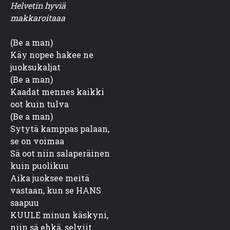
Helvetin hyviä

makkaroitaaa
(Be a man)

Käy nopee hakee ne

juoksukaljat

(Be a man)

Kaadat mennes kaikki

oot kuin tulva

(Be a man)

Sytytä kamppas palaan,

se on voimaa

Sä oot niin salaperäinen

kuin puolikuu

Aika juoksee meitä

vastaan, kun se HANS

saapuu

KUULE minun käskyni,

niin sä ehkä, selviit.
